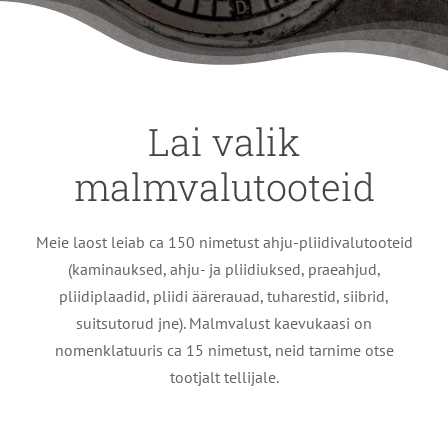
Lai valik
malmvalutooteid
Meie laost leiab ca 150 nimetust ahju-pliidivalutooteid
(kaminauksed, ahju- ja pliidiuksed, praeahjud,
pliidiplaadid, pliidi äärerauad, tuharestid, siibrid,
suitsutorud jne). Malmvalust kaevukaasi on
nomenklatuuris ca 15 nimetust, neid tarnime otse
tootjalt tellijale.