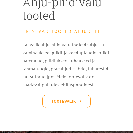
Ahju-pliidivalu
tooted
ERINEVAD TOOTED AHJUDELE
Lai valik ahju-pliidivalu tooteid: ahju- ja
kaminauksed, pliidi-ja keeduplaadid, pliidi
äärerauad, pliidiuksed, tuhauksed ja
tahmaluugid, praeahjud, siibrid, tuharestid,
suitsutorud jpm. Meie tootevalik on
saadaval paljudes ehituspoodidest.
TOOTEVALIK