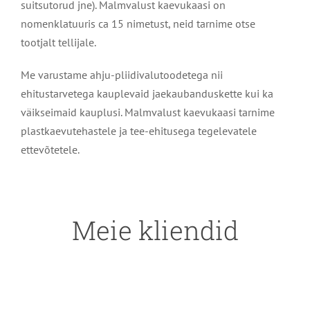
suitsutorud jne). Malmvalust kaevukaasi on
nomenklatuuris ca 15 nimetust, neid tarnime otse
tootjalt tellijale.
Me varustame ahju-pliidivalutoodetega nii
ehitustarvetega kauplevaid jaekaubanduskette kui ka
väikseimaid kauplusi. Malmvalust kaevukaasi tarnime
plastkaevutehastele ja tee-ehitusega tegelevatele
ettevõtetele.
Meie kliendid