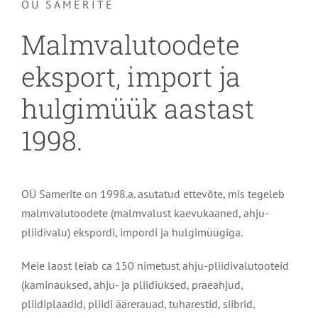
OÜ SAMERITE
Malmvalutoodete
eksport, import ja
hulgimüük aastast
1998.
OÜ Samerite on 1998.a. asutatud ettevõte, mis tegeleb
malmvalutoodete (malmvalust kaevukaaned, ahju-
pliidivalu) ekspordi, impordi ja hulgimüügiga.
Meie laost leiab ca 150 nimetust ahju-pliidivalutooteid
(kaminauksed, ahju- ja pliidiuksed, praeahjud,
pliidiplaadid, pliidi äärerauad, tuharestid, siibrid,