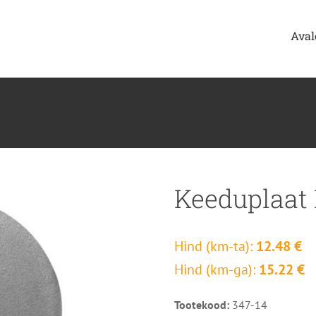
Aval
Keeduplaat
Hind (km-ta):
12.48 €
Hind (km-ga):
15.22 €
Tootekood:
347-14