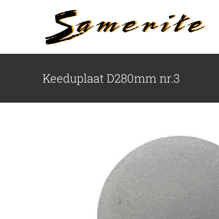
Skip
to
content
Keeduplaat D280mm nr.3