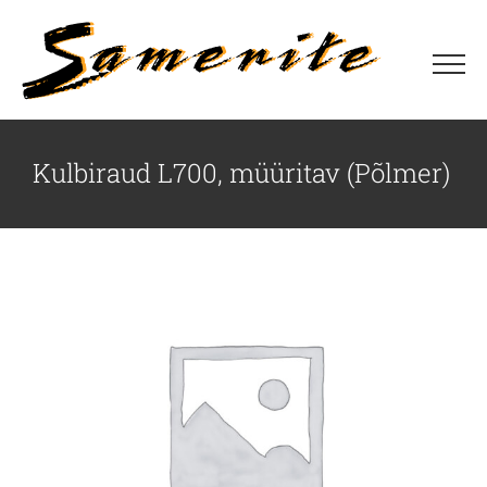
Skip
to
content
Kulbiraud L700, müüritav (Põlmer)