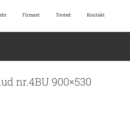
eht
Firmast
Tooted
Kontakt
raud nr.4BU 900×530