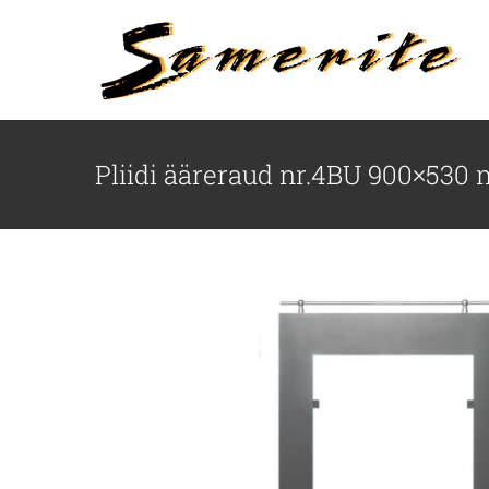
Skip
to
content
Pliidi ääreraud nr.4BU 900×530