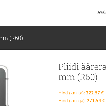
Aval
 mm (R60)
Pliidi ääre
mm (R60)
Hind (km-ta):
222.57 €
Hind (km-ga):
271.54 €