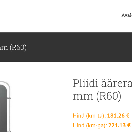
Aval
mm (R60)
Pliidi ääre
mm (R60)
Hind (km-ta):
181.26 €
Hind (km-ga):
221.13 €