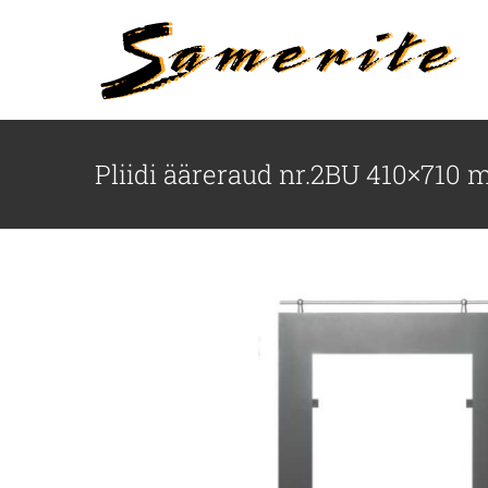
Skip
to
content
Pliidi ääreraud nr.2BU 410×710 