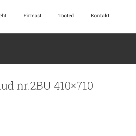
eht
Firmast
Tooted
Kontakt
raud nr.2BU 410×710