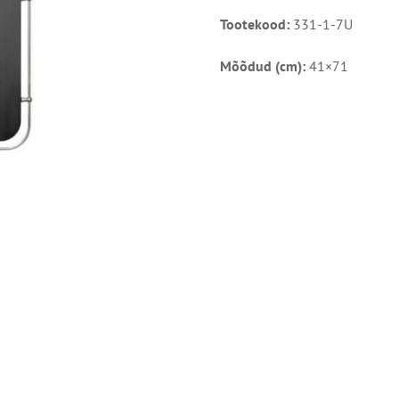
Tootekood:
331-1-7U
Mõõdud (cm):
41×71