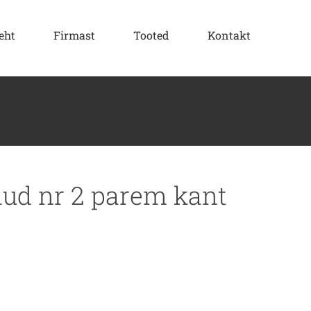
eht
Firmast
Tooted
Kontakt
raud nr 2 parem kant
m