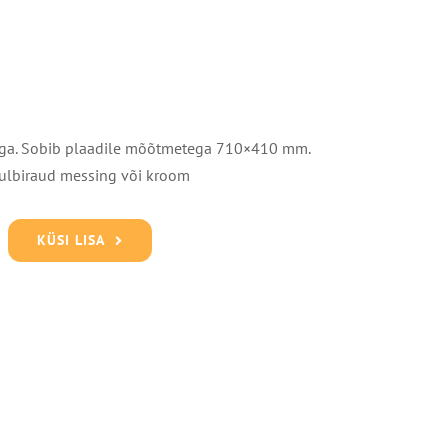
aga. Sobib plaadile mõõtmetega 710×410 mm.
ulbiraud messing või kroom
KÜSI LISA