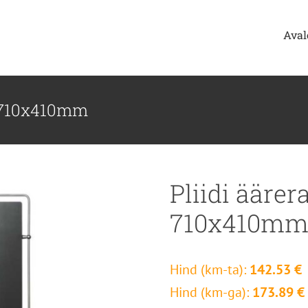
Aval
t 710x410mm
Pliidi ääre
710x410m
Hind (km-ta):
142.53 €
Hind (km-ga):
173.89 €