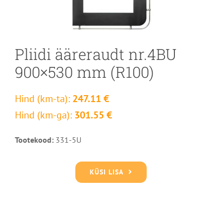
Pliidi ääreraudt nr.4BU
900×530 mm (R100)
Hind (km-ta):
247.11 €
Hind (km-ga):
301.55 €
Tootekood:
331-5U
KÜSI LISA