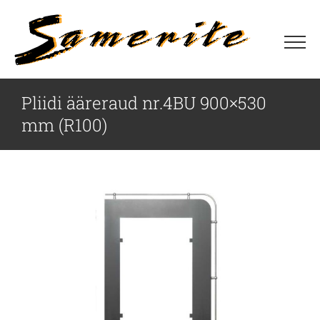
Skip
to
content
Pliidi ääreraud nr.4BU 900×530
mm (R100)