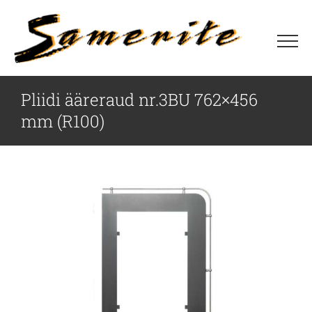
Skip
to
content
Pliidi ääreraud nr.3BU 762×456
mm (R100)