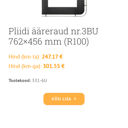
Pliidi ääreraud nr.3BU
762×456 mm (R100)
Hind (km-ta):
247.17 €
Hind (km-ga):
301.55 €
Tootekood:
331-6U
KÜSI LISA