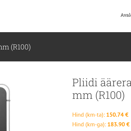
Aval
 mm (R100)
Pliidi äärer
mm (R100)
Hind (km-ta):
150.74 €
Hind (km-ga):
183.90 €