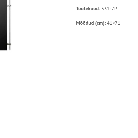
Tootekood:
331-7P
Mõõdud (cm):
41×71