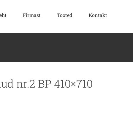
eht
Firmast
Tooted
Kontakt
aud nr.2 BP 410×710