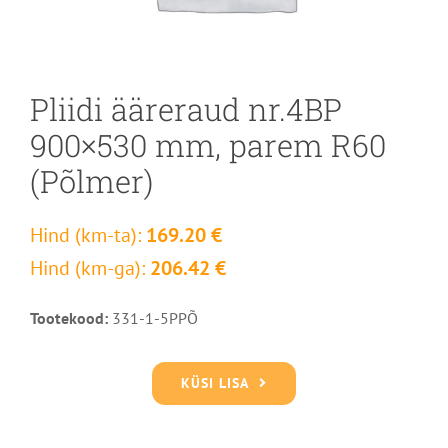
Pliidi ääreraud nr.4BP
900×530 mm, parem R60
(Põlmer)
Hind (km-ta):
169.20 €
Hind (km-ga):
206.42 €
Tootekood:
331-1-5PPÕ
KÜSI LISA