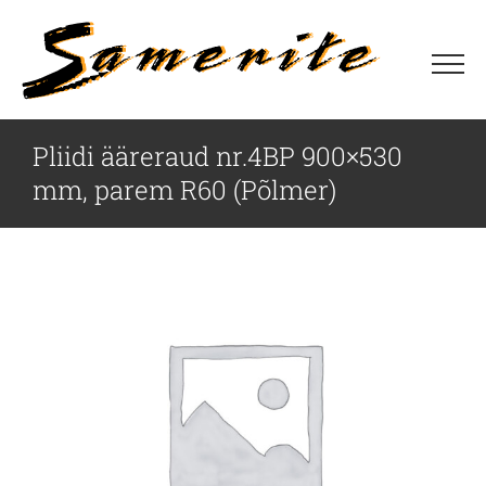
Skip
to
content
Pliidi ääreraud nr.4BP 900×530
mm, parem R60 (Põlmer)