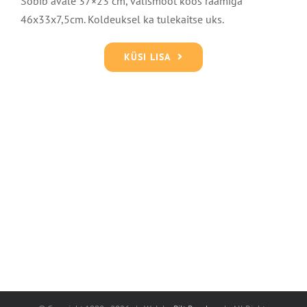
Sobib avale 37×23 cm, välismõõt koos raamiga
46x33x7,5cm. Koldeuksel ka tulekaitse uks.
KÜSI LISA