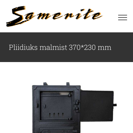
Skip
to
content
Pliidiuks malmist 370*230 mm