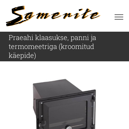
Skip
to
content
Praeahi klaasukse, panni ja
termomeetriga (kroomitud
käepide)