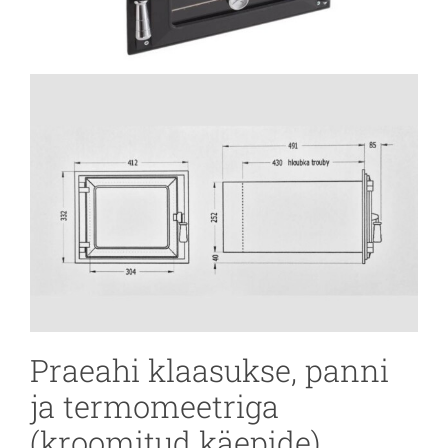
Praeahi klaasukse, panni
ja termomeetriga
(kroomitud käepide)