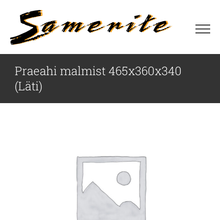
Skip
to
content
Praeahi malmist 465x360x340
(Läti)