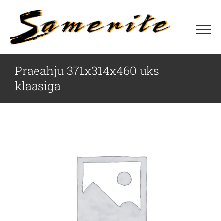
Skip
to
content
Praeahju 371x314x460 uks
klaasiga