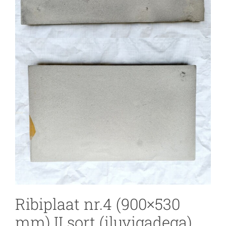
Ribiplaat nr.4 (900×530
mm) II sort (iluvigadega)