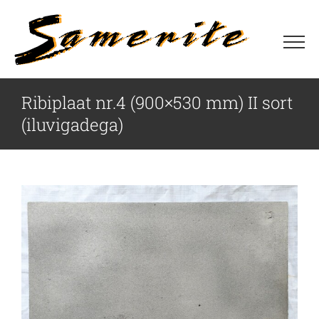
Skip
to
content
Ribiplaat nr.4 (900×530 mm) II sort
(iluvigadega)