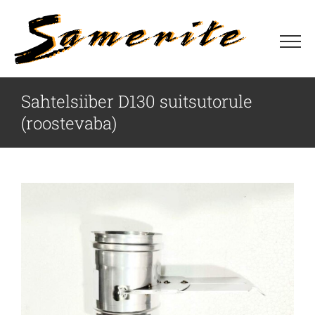
Skip
to
content
Sahtelsiiber D130 suitsutorule
(roostevaba)