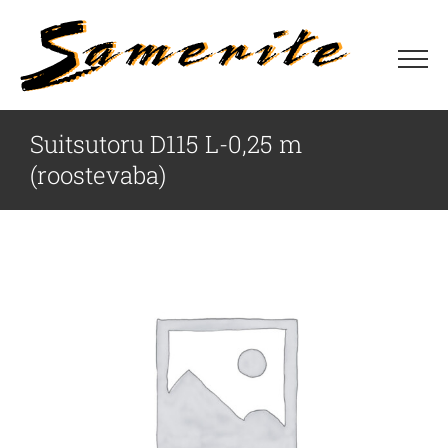
Skip
to
content
Suitsutoru D115 L-0,25 m
(roostevaba)