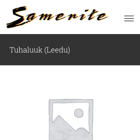
Skip
to
content
Tuhaluuk (Leedu)