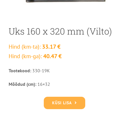
Uks 160 x 320 mm (Vilto)
Hind (km-ta):
33.17 €
Hind (km-ga):
40.47 €
Tootekood:
330-19K
Mõõdud (cm):
16×32
KÜSI LISA